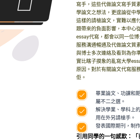
寫手，這些代做論文寫手質
學論文之想法，更遑論從中
這樣的請槍論文，實難以應付
題帶來的負面影響，本中心
essay代寫，都會以同一
服務溝通暢通及代做論文質
與博士多次連絡及看到為你
實比瞎子摸象的亂寫大學es
原因。對於有關論文代寫服
佢。
畢業論文、功課和
屬不二之選。
解決學業、學科上的專
用在外另請槍手。
發表國際期刊，制
引用同學的一句感歎：「