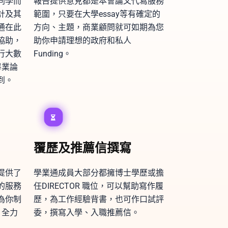
同學而
報告提供意見都是本會論文代寫服務
計及其
範圍，只要在大學essay等有確定的
通在此
方向、主題，商業顧問就可如期為您
協助，
助你申請理想的政府和私人
行大數
Funding。
畢業論
到。
覆歷及推薦信撰寫
提供了
學業通成員大部分都擁博士學歷或擔
的服務
任DIRECTOR 職位，可以幫助寫作履
為你制
歷，為工作經驗背書，也可作口試評
，全力
委，撰寫入學、入職推薦信。