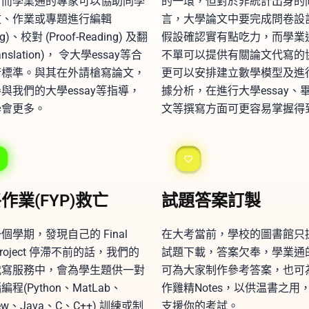
，而學業通的專家可以協助同學
的一環，但對於非統計出身的
文、作業或專題進行編輯
言，大學論文中要完成問卷設
ing)、校對 (Proof-Reading) 及翻
假設確認實有點吃力，而學業
ranslation)， 令大學essay等合
不單可以提供有關論文代寫的
術標準。與其在外請槍寫論文，
更可以安排建立數學模型及進
與我們的大學essay等指導，
據分析，在進行大學essay、
學會更多。
文等撰寫方面可更容易掌握得
作業(FYP)救亡
試題答案訂製
個學期，發現自己的 Final
在大考當前，學校的圖書館只
 Project 停滯不前的話，我們的
試題下載，答案欠奉，學業通
代寫服務中，會為學生題供一對
可為大家制作參考答案，也可
程(Python、MatLab、
作雞精Notes，以供温書之用
iew、Java、C、C++) 訓練或制
支援你的考試。