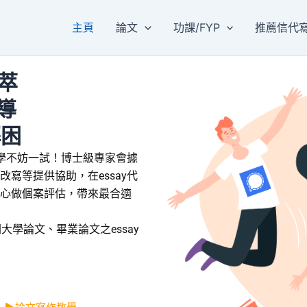
主頁
論文
功課/FYP
推薦信代
萃
導
解困
同學不妨一試！博士級專家會據
寫等提供協助，在essay代
心做個案評估，帶來最合適
查詢有關大學論文、畢業論文之essay