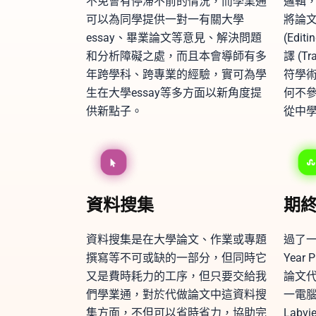
不免會有停滯不前的情況，而學業通
邏輯
可以為同學提供一對一有關大學
將論
essay、畢業論文等意見、解決問題
(Edit
和分析障礙之處，而且本會導師有多
譯 (T
年跨學科、跨專業的經驗，實可為學
符學
生在大學essay等多方面以新角度提
何不參
供新點子。
從中
資料搜集
期終
資料搜集是在大學論文、作業或專題
過了一
撰寫等不可或缺的一部分，但同時它
Year
又是費時耗力的工序，但只要交給我
論文
們學業通，對於代做論文中這資料搜
一電腦編
集方面，不但可以省時省力，協助完
Labv