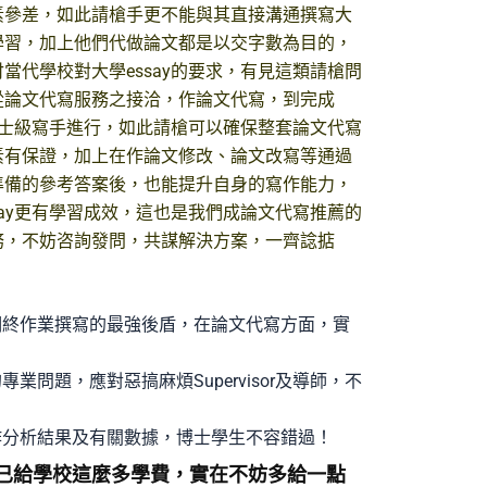
素參差，如此請槍手更不能與其直接溝通撰寫大
學習，加上他們代做論文都是以交字數為目的，
當代學校對大學essay的要求，有見這類請槍問
從論文代寫服務之接洽，作論文代寫，到完成
位博士級寫手進行，如此請槍可以確保整套論文代寫
素有保證，加上在作論文修改、論文改寫等通過
準備的參考答案後，也能提升自身的寫作能力，
say更有學習成效，這也是我們成論文代寫推薦的
務，不妨咨詢發問，共謀解決方案，一齊諗掂
期終作業撰寫的最強後盾，在論文代寫方面，實
業問題，應對惡搞麻煩Supervisor及導師，不
作分析結果及有關數據，博士學生不容錯過！
已給學校這麼多學費，實在不妨多給一點