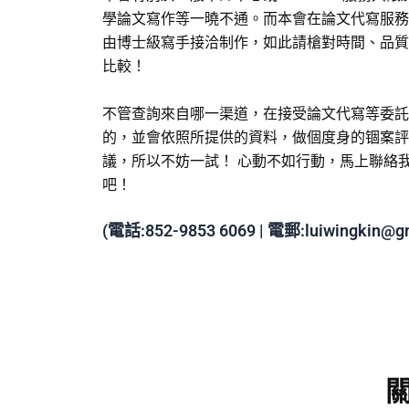
學論文寫作等一曉不通。而本會在論文代寫服務
由博士級寫手接洽制作，如此請槍對時間、品質
比較！
不管查詢來自哪一渠道，在接受論文代寫等委託
的，並會依照所提供的資料，做個度身的锢案評
議，所以不妨一試！ 心動不如行動，馬上聯絡
吧！
(電話:852-9853 6069 | 電郵:luiwingkin
關