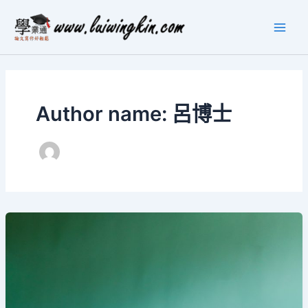
Skip
Main
to
Men
content
Author name: 呂博士